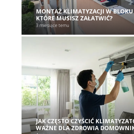
MONTAŻ KLIMATYZACJI W BLOKU 
KTÓRE MUSISZ ZAŁATWIĆ?
3 miesiące temu
JAK CZĘSTO CZYŚCIĆ KLIMATYZAT
WAŻNE DLA ZDROWIA DOMOWNI