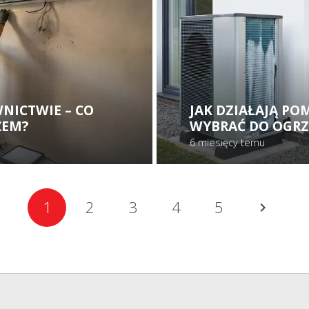
NICTWIE – CO
JAK DZIAŁAJĄ PO
ŻEM?
WYBRAĆ DO OGR
6 miesięcy temu
1
2
3
4
5