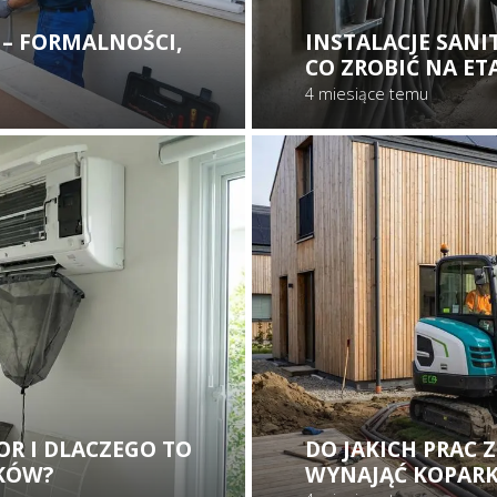
– FORMALNOŚCI,
INSTALACJE SAN
CO ZROBIĆ NA E
4 miesiące temu
OR I DLACZEGO TO
DO JAKICH PRAC
KÓW?
WYNAJĄĆ KOPARK