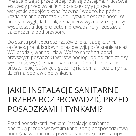
miejsca przejść przez przegrody są dostępne. Kluczowe
jest, żeby przed wylaniem posadzek były gotowe
wszystkie podejścia kanalizacyjne i wodne, bo później
każda zmiana oznacza kucie i ryzyko nieszczelności. W
praktyce wygląda to tak, że najpierw wyznacza się trasy i
wysokości, a dopiero potem prowadzi rury i zostawia
zakończenia pod przybory.
Do startu potrzebujesz rzutów z lokalizacją kuchni,
łazienek, pralni, kotłowni oraz decyzji, gdzie stanie stelaż
WC, brodzik, wanna i zlew. Ważne są też grubości
przyszłych posadzek i warstw podłogi, bo od nich zależy
wysokość wyjść i spadki kanalizacji. Choć to nie takie
proste, lepiej poświęcić godzinę na pomiar i poziomy niż
dzień na poprawki po tynkach.
JAKIE INSTALACJE SANITARNE
TRZEBA ROZPROWADZIĆ PRZED
POSADZKAMI I TYNKAMI?
Przed posadzkami i tynkami instalacje sanitarne
obejmują przede wszystkim kanalizację podposadzkową,
podejścia wodne oraz przepusty przez ściany i stropy.