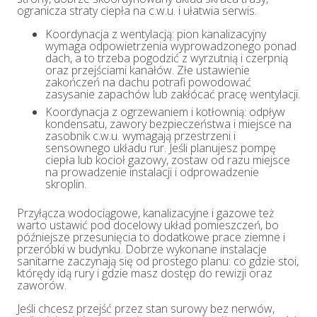
ogranicza straty ciepła na c.w.u. i ułatwia serwis.
Koordynacja z wentylacją: pion kanalizacyjny
wymaga odpowietrzenia wyprowadzonego ponad
dach, a to trzeba pogodzić z wyrzutnią i czerpnią
oraz przejściami kanałów. Złe ustawienie
zakończeń na dachu potrafi powodować
zasysanie zapachów lub zakłócać pracę wentylacji.
Koordynacja z ogrzewaniem i kotłownią: odpływ
kondensatu, zawory bezpieczeństwa i miejsce na
zasobnik c.w.u. wymagają przestrzeni i
sensownego układu rur. Jeśli planujesz pompę
ciepła lub kocioł gazowy, zostaw od razu miejsce
na prowadzenie instalacji i odprowadzenie
skroplin.
Przyłącza wodociągowe, kanalizacyjne i gazowe też
warto ustawić pod docelowy układ pomieszczeń, bo
późniejsze przesunięcia to dodatkowe prace ziemne i
przeróbki w budynku. Dobrze wykonane instalacje
sanitarne zaczynają się od prostego planu: co gdzie stoi,
którędy idą rury i gdzie masz dostęp do rewizji oraz
zaworów.
Jeśli chcesz przejść przez stan surowy bez nerwów,