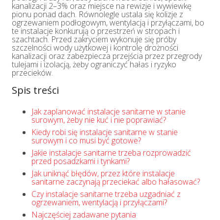
kanalizacji 2–3% oraz miejsce na rewizje i wywiewkę
pionu ponad dach. Równolegle ustala się kolizje z
ogrzewaniem podłogowym, wentylacją i przyłączami, bo
te instalacje konkurują o przestrzeń w stropach i
szachtach. Przed zakryciem wykonuje się próby
szczelności wody użytkowej i kontrolę drożności
kanalizacji oraz zabezpiecza przejścia przez przegrody
tulejami i izolacją, żeby ograniczyć hałas i ryzyko
przecieków.
Spis treści
Jak zaplanować instalacje sanitarne w stanie
surowym, żeby nie kuć i nie poprawiać?
Kiedy robi się instalacje sanitarne w stanie
surowym i co musi być gotowe?
Jakie instalacje sanitarne trzeba rozprowadzić
przed posadzkami i tynkami?
Jak uniknąć błędów, przez które instalacje
sanitarne zaczynają przeciekać albo hałasować?
Czy instalacje sanitarne trzeba uzgadniać z
ogrzewaniem, wentylacją i przyłączami?
Najczęściej zadawane pytania