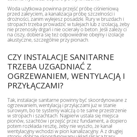
Woda użytkowa powinna przejść próbę ciśnieniową
przed zakryciem, a kanalizacja próbę szczelności i
drożności, zanim wylejesz posadzki. Rury w bruzdach i
stropach trzeba prowadzić w tulejach lub z izolacją, żeby
nie przenosiły drgań i nie ocierały o beton. Jeśli zależy ci
na ciszy, dobiera się też odpowiednie obejmy i izolacje
akustyczne, szczególnie przy pionach.
CZY INSTALACJE SANITARNE
TRZEBA UZGADNIAĆ Z
OGRZEWANIEM, WENTYLACJĄ I
PRZYŁĄCZAMI?
Tak, instalacje sanitarne powinny być skoordynowane z
ogrzewaniem, wentylacją i przyłączami już w stanie
surowym, bo te systemy walczą o te same przestrzenie
w stropach i szachtach. Najpierw ustala się miejsca
pionów, szachtów i przejść przez fundament, a dopiero
potem rozkłada resztę, żeby nie wyszło, że kanał
wentylacyjny wchodzi w pion kanalizacyjny. A z drugiej
strony, dobrze skoordynowany układ skraca trasy,