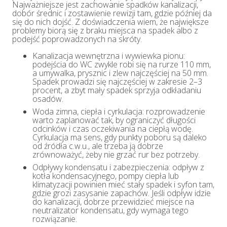
Najważniejsze jest zachowanie spadków kanalizacji,
dobór średnic i zostawienie rewizji tam, gdzie później da
się do nich dojść. Z doświadczenia wiem, że największe
problemy biorą się z braku miejsca na spadek albo z
podejść poprowadzonych na skróty.
Kanalizacja wewnętrzna i wywiewka pionu:
podejścia do WC zwykle robi się na rurze 110 mm,
a umywalka, prysznic i zlew najczęściej na 50 mm.
Spadek prowadzi się najczęściej w zakresie 2–3
procent, a zbyt mały spadek sprzyja odkładaniu
osadów.
Woda zimna, ciepła i cyrkulacja: rozprowadzenie
warto zaplanować tak, by ograniczyć długości
odcinków i czas oczekiwania na ciepłą wodę.
Cyrkulacja ma sens, gdy punkty poboru są daleko
od źródła c.w.u., ale trzeba ją dobrze
zrównoważyć, żeby nie grzać rur bez potrzeby.
Odpływy kondensatu i zabezpieczenia: odpływ z
kotła kondensacyjnego, pompy ciepła lub
klimatyzacji powinien mieć stały spadek i syfon tam,
gdzie grozi zasysanie zapachów. Jeśli odpływ idzie
do kanalizacji, dobrze przewidzieć miejsce na
neutralizator kondensatu, gdy wymaga tego
rozwiązanie.