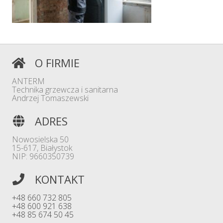
O FIRMIE
ANTERM
Technika grzewcza i sanitarna
Andrzej Tomaszewski
ADRES
Nowosielska 50
15-617, Białystok
NIP: 9660350739
KONTAKT
+48 660 732 805
+48 600 921 638
+48 85 674 50 45