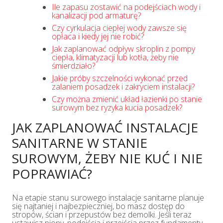
Ile zapasu zostawić na podejściach wody i
kanalizacji pod armaturę?
Czy cyrkulacja ciepłej wody zawsze się
opłaca i kiedy jej nie robić?
Jak zaplanować odpływ skroplin z pompy
ciepła, klimatyzacji lub kotła, żeby nie
śmierdziało?
Jakie próby szczelności wykonać przed
zalaniem posadzek i zakryciem instalacji?
Czy można zmienić układ łazienki po stanie
surowym bez ryzyka kucia posadzek?
JAK ZAPLANOWAĆ INSTALACJE
SANITARNE W STANIE
SUROWYM, ŻEBY NIE KUĆ I NIE
POPRAWIAĆ?
Na etapie stanu surowego instalacje sanitarne planuje
się najtaniej i najbezpieczniej, bo masz dostęp do
stropów, ścian i przepustów bez demolki. Jeśli teraz