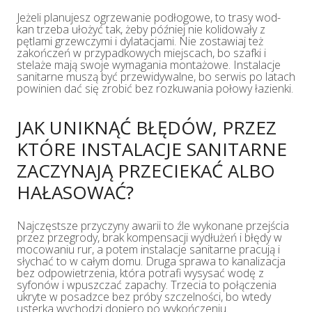
Jeżeli planujesz ogrzewanie podłogowe, to trasy wod-
kan trzeba ułożyć tak, żeby później nie kolidowały z
pętlami grzewczymi i dylatacjami. Nie zostawiaj też
zakończeń w przypadkowych miejscach, bo szafki i
stelaże mają swoje wymagania montażowe. Instalacje
sanitarne muszą być przewidywalne, bo serwis po latach
powinien dać się zrobić bez rozkuwania połowy łazienki.
JAK UNIKNĄĆ BŁĘDÓW, PRZEZ
KTÓRE INSTALACJE SANITARNE
ZACZYNAJĄ PRZECIEKAĆ ALBO
HAŁASOWAĆ?
Najczęstsze przyczyny awarii to źle wykonane przejścia
przez przegrody, brak kompensacji wydłużeń i błędy w
mocowaniu rur, a potem instalacje sanitarne pracują i
słychać to w całym domu. Druga sprawa to kanalizacja
bez odpowietrzenia, która potrafi wysysać wodę z
syfonów i wpuszczać zapachy. Trzecia to połączenia
ukryte w posadzce bez próby szczelności, bo wtedy
usterka wychodzi dopiero po wykończeniu.