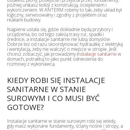
ustawisz piony, podejścia i przejścia przez fundamenty,
później unikasz kolizji z konstrukcją, ociepleniem i
wykończeniem. W ANTERM robimy to tak, żeby układ był
logiczny, serwisowalny i zgodny z projektem oraz
realiami budowy.
Najpierw ustala się, gdzie dokładnie będą przybory i
urządzenia, bo od tego zależą trasy rur, spadki i
średnice, a instalacje sanitarne nie lubią domysłów.
Dobrze też od razu skoordynować hydraulikę z elektryką
i wentylacją, żeby nie walczyć o miejsce w stropie. Jeśli
chcesz zobaczyć, jak prowadzimy
instalacje sanitarne
w
domach, potraktuj to jako punkt odniesienia do
rozmowy z wykonawcą.
KIEDY ROBI SIĘ INSTALACJE
SANITARNE W STANIE
SUROWYM I CO MUSI BYĆ
GOTOWE?
Instalacje sanitarne w stanie surowym robi się wtedy,
gdy masz wykonane fundamenty, ściany nośne i stropy, a