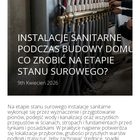
INSTALACJE SANITARNE
PODCZAS BUDOWY DOMU 
CO ZROBIĆ NA ETAPIE
STANU SUROWEGO?
9th Kwiecień 2026
Na etapie stanu surowego instalacje sanitarne
wykonuje się przez wyznaczenie i przygotowanie
pionów, podejść wody i kanalizacji oraz wszystkich
przepustów w ścianach, stropach i fundamentach przed
tynkami i posadzkami. W praktyce najpierw potwierdza
się lokalizacje przyborów, grubości przyszłych warstw
podłogi i trasy rur, żeby zachować średnice, spadki